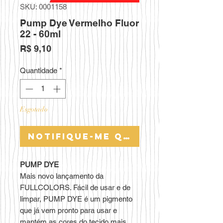
SKU: 0001158
Pump Dye Vermelho Fluor
22 - 60ml
Preço
R$ 9,10
Quantidade
*
Esgotado
Notifique-me quando estiver 
PUMP DYE
Mais novo lançamento da
FULLCOLORS. Fácil de usar e de
limpar, PUMP DYE é um pigmento
que já vem pronto para usar e
mantém as cores do tecido mais