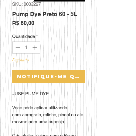
SKU: 0003227
Pump Dye Preto 60 - 5L
Preço
R$ 60,00
Quantidade
*
Esgotado
Notifique-me quando estiver 
#USE PUMP DYE
.
Voce pode aplicar utilizando
com aerografo, rolinho, pincel ou ate
mesmo com uma esponja.
.
Crie efeitos únicos com o Pump