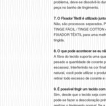
problema, deve-se dissolvê-lo du
peça no banho de tingimento.
7. O Fixador Têxtil é utilizado jun
Não, são processos separados. Pr
TINGE FÁCIL / TINGE COTTON e de
FIXADOR TÊXTIL para uma melhor 
tingida.
8. O que pode acontecer se eu nã
A fibra do tecido suporta uma qua
pesado a quantidade de corante 
escassez. Interferindo na cor fin
natural, você pode utilizar o produ
retirar todo excesso de corante e
9. É possível tingir um tecido co
Sim, desde que o tecido seja com
pode-se fazer a descoloração 
realizar o tingimento normal. Se a