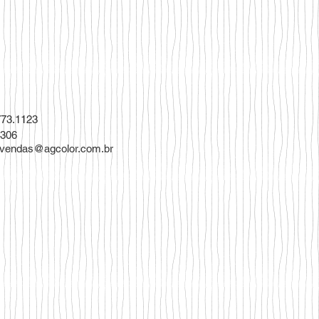
3773.1123
8306
vendas@agcolor.com.br