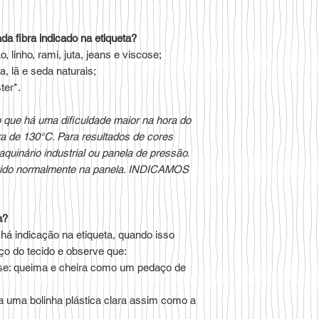
ada fibra indicado na etiqueta?
o, linho, rami, juta, jeans e viscose;
a, lã e seda naturais;
ter*.
do que há uma dificuldade maior na hora do
ra de 130°C. Para resultados de cores
quinário industrial ou panela de pressão.
ingido normalmente na panela. INDICAMOS
a?
á indicação na etiqueta, quando isso
o do tecido e observe que:
scose: queima e cheira como um pedaço de
ta uma bolinha plástica clara assim como a