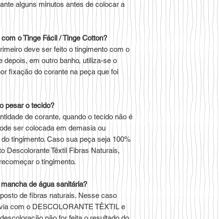
rante alguns minutos antes de colocar a
to com o Tinge Fácil / Tinge Cotton?
imeiro deve ser feito o tingimento com o
pois, em outro banho, utiliza-se o
fixação do corante na peça que foi
o pesar o tecido?
ntidade de corante, quando o tecido não é
pode ser colocada em demasia ou
al do tingimento. Caso sua peça seja 100%
to Descolorante Têxtil Fibras Naturais,
 recomeçar o tingimento.
m mancha de água sanitária?
posto de fibras naturais. Nesse caso
prévia com o DESCOLORANTE TÊXTIL e
 descoloração não for feita o resultado do