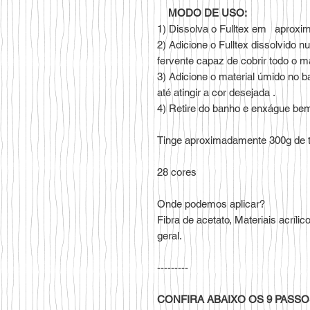
MODO DE USO:
1) Dissolva o Fulltex em aproxi
2) Adicione o Fulltex dissolvido 
fervente capaz de cobrir todo o mat
3) Adicione o material úmido no 
até atingir a cor desejada .
4) Retire do banho e enxágue be
Tinge aproximadamente 300g de 
28 cores
Onde podemos aplicar?
Fibra de acetato, Materiais acríli
geral.
---------
CONFIRA ABAIXO OS 9 PASSO