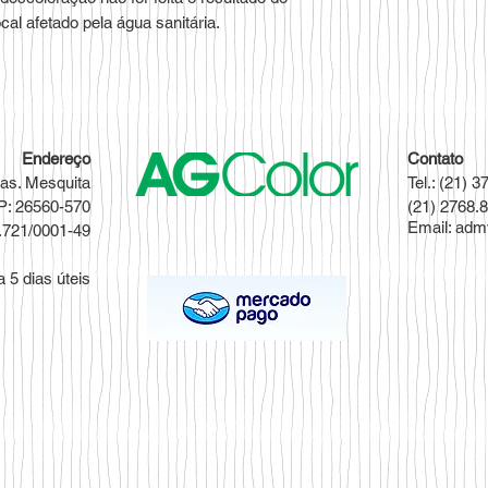
cal afetado pela água sanitária.
Endereço
Contato
ias. Mesquita
Tel.: (21) 
P: 26560-570
(21) 2768.
Email:
adm
.721/0001-49
 5 dias úteis