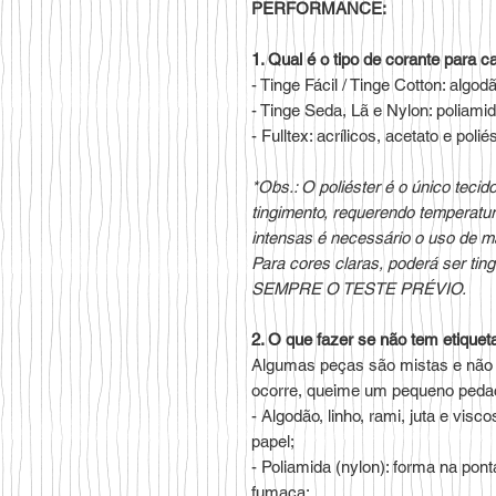
PERFORMANCE:
1. Qual é o tipo de corante para c
- Tinge Fácil / Tinge Cotton: algodã
- Tinge Seda, Lã e Nylon: poliamid
- Fulltex: acrílicos, acetato e poliés
*Obs.: O poliéster é o único teci
tingimento, requerendo temperatu
intensas é necessário o uso de ma
Para cores claras, poderá ser t
SEMPRE O TESTE PRÉVIO.
2. O que fazer se não tem etiquet
Algumas peças são mistas e não h
ocorre, queime um pequeno pedaç
- Algodão, linho, rami, juta e vi
papel;
- Poliamida (nylon): forma na pon
fumaça;