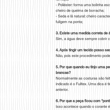
- Poliéster: forma uma bolinha es
cheiro de queima de borracha;
- Seda e lã natural: cheiro carac
fuligem na ponta;
3. Existe uma medida correta de 
Sim, a água deve sempre cobrir co
4. Após tingir um tecido posso sec
Não, pois este procedimento pode
5. Por que quando eu tinjo uma
brancas?
Normalmente as costuras são feita
indicado é o Fulltex. Uma dica é 
anterior.
6. Por que a peça ficou com “pont
Isso acontece quando o corante é