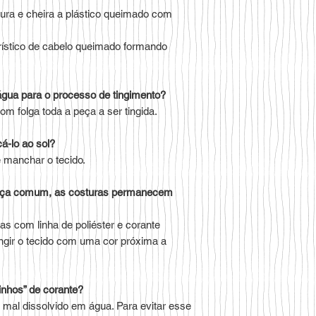
cura e cheira a plástico queimado com
terístico de cabelo queimado formando
água para o processo de tingimento?
m folga toda a peça a ser tingida.
á-lo ao sol?
 manchar o tecido.
 peça comum, as costuras permanecem
s com linha de poliéster e corante
tingir o tecido com uma cor próxima a
inhos” de corante?
 mal dissolvido em água. Para evitar esse