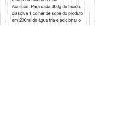
Acrílicos: Para cada 300g de tecido,
dissolva 1 colher de sopa do produto
em 200ml de água fria e adicionar o
banho de tingimento.
Pode ser aplicado em tingimento de
nylon, lã, seda, renda sintética de
poliamida.
Endereço
Rua Guido, 280,
Santo Elias.