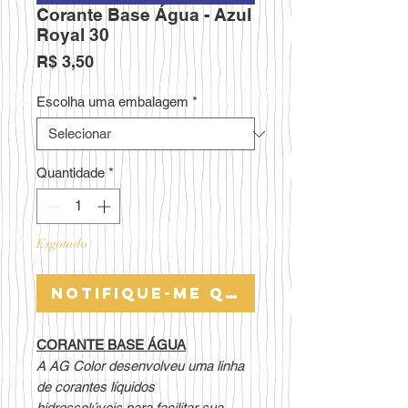
Corante Base Água - Azul
Royal 30
Preço
R$ 3,50
Escolha uma embalagem
*
Quantidade
*
Esgotado
Notifique-me quando estiver 
CORANTE BASE ÁGUA
A AG Color desenvolveu uma linha
de corantes líquidos
hidrossolúveis para facilitar sua