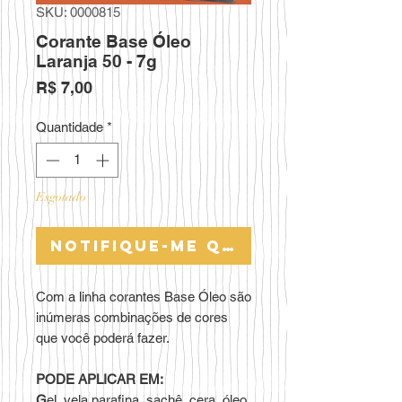
SKU: 0000815
Corante Base Óleo
Laranja 50 - 7g
Preço
R$ 7,00
Quantidade
*
Esgotado
Notifique-me quando estiver 
Com a linha corantes Base Óleo são
inúmeras combinações de cores
que você poderá fazer.
PODE APLICAR EM:
G
el, vela parafina, sachê, cera, óleo